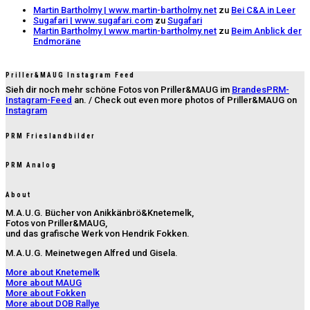
Martin Bartholmy | www.martin-bartholmy.net
zu
Bei C&A in Leer
Sugafari | www.sugafari.com
zu
Sugafari
Martin Bartholmy | www.martin-bartholmy.net
zu
Beim Anblick der
Endmoräne
Priller&MAUG Instagram Feed
Sieh dir noch mehr schöne Fotos von Priller&MAUG im
BrandesPRM-
Instagram-Feed
an. / Check out even more photos of Priller&MAUG on
Instagram
PRM Frieslandbilder
PRM Analog
About
M.A.U.G. Bücher von Anikkänbrö&Knetemelk,
Fotos von Priller&MAUG,
und das grafische Werk von Hendrik Fokken.
M.A.U.G. Meinetwegen Alfred und Gisela.
More about Knetemelk
More about MAUG
More about Fokken
More about DOB Rallye