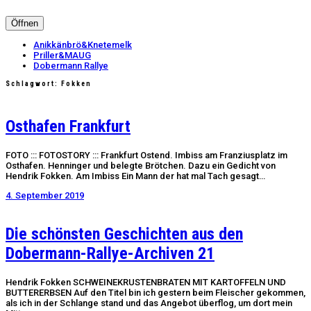
Öffnen
Anikkänbrö&Knetemelk
Priller&MAUG
Dobermann Rallye
Schlagwort:
Fokken
Osthafen Frankfurt
FOTO ::: FOTOSTORY ::: Frankfurt Ostend. Imbiss am Franziusplatz im
Osthafen. Henninger und belegte Brötchen. Dazu ein Gedicht von
Hendrik Fokken. Am Imbiss Ein Mann der hat mal Tach gesagt…
4. September 2019
Die schönsten Geschichten aus den
Dobermann-Rallye-Archiven 21
Hendrik Fokken SCHWEINEKRUSTENBRATEN MIT KARTOFFELN UND
BUTTERERBSEN Auf den Titel bin ich gestern beim Fleischer gekommen,
als ich in der Schlange stand und das Angebot überflog, um dort mein