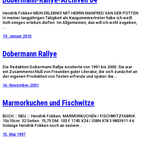
Dobermann-Rallye-Archiven 04
Hendrik Fokken MEIN ERLEBNIS MIT HERRN MANFRED VAN DER PÜTTEN
In meiner langjährigen Tätigkeit als Kaugummivertreter habe ich weiß
Gott einiges erleben dürfen. Im Allgemeinen, das will ich wohl zugeben,
…
19. Januar 2015
Dobermann Rallye
Die Redaktion Dobermann Rallye existierte von 1991 bis 2000. Sie war
ein Zusammenschluß von Freunden guter Literatur, die sich zunächst an
der eigenen Produktion von Texten erfreute und später die…
16. November 2001
Marmorkuchen und Fischwitze
BUCH ::: NEU ::: Hendrik Fokken. MARMORKUCHEN / FISCHWITZFABRIK.
15x10cm. 32 Seiten. 15,75 DM. 103 F 1745.X24 / ISBN 978 3 9803911 4 6
Solange Hendrik Fokken noch an seinem…
15. Mai 1997