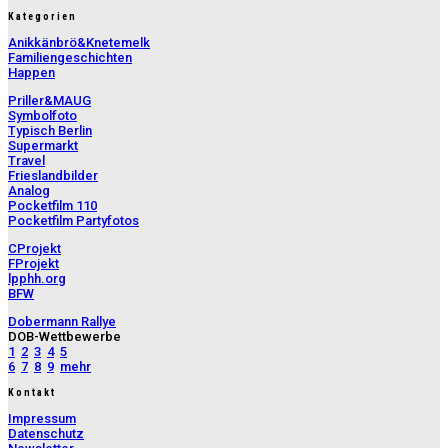
Kategorien
Anikkänbrö&Knetemelk
Familiengeschichten
Happen
Priller&MAUG
Symbolfoto
Typisch Berlin
Supermarkt
Travel
Frieslandbilder
Analog
Pocketfilm 110
Pocketfilm Partyfotos
CProjekt
FProjekt
lpphh.org
BFW
Dobermann Rallye
DOB-Wettbewerbe
1
2
3
4
5
6
7
8
9
mehr
Kontakt
Impressum
Datenschutz