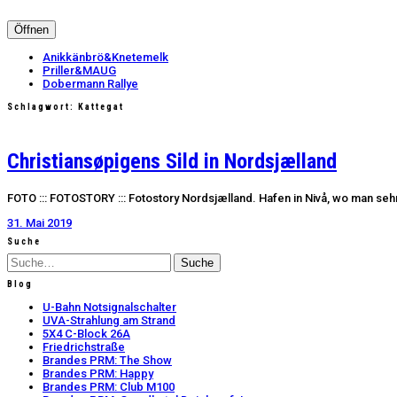
Öffnen
Anikkänbrö&Knetemelk
Priller&MAUG
Dobermann Rallye
Schlagwort:
Kattegat
Christiansøpigens Sild in Nordsjælland
FOTO ::: FOTOSTORY ::: Fotostory Nordsjælland. Hafen in Nivå, wo man se
31. Mai 2019
Suche
Suche
Blog
U-Bahn Notsignalschalter
UVA-Strahlung am Strand
5X4 C-Block 26A
Friedrichstraße
Brandes PRM: The Show
Brandes PRM: Happy
Brandes PRM: Club M100