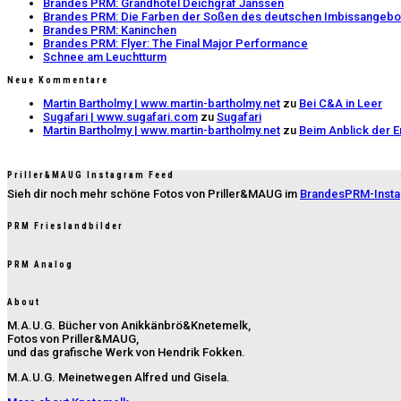
Brandes PRM: Grandhotel Deichgraf Janssen
Brandes PRM: Die Farben der Soßen des deutschen Imbissangebo
Brandes PRM: Kaninchen
Brandes PRM: Flyer: The Final Major Performance
Schnee am Leuchtturm
Neue Kommentare
Martin Bartholmy | www.martin-bartholmy.net
zu
Bei C&A in Leer
Sugafari | www.sugafari.com
zu
Sugafari
Martin Bartholmy | www.martin-bartholmy.net
zu
Beim Anblick der 
Priller&MAUG Instagram Feed
Sieh dir noch mehr schöne Fotos von Priller&MAUG im
BrandesPRM-Inst
PRM Frieslandbilder
PRM Analog
About
M.A.U.G. Bücher von Anikkänbrö&Knetemelk,
Fotos von Priller&MAUG,
und das grafische Werk von Hendrik Fokken.
M.A.U.G. Meinetwegen Alfred und Gisela.