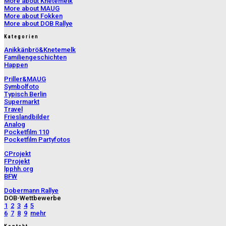
More about Knetemelk
More about MAUG
More about Fokken
More about DOB Rallye
Kategorien
Anikkänbrö&Knetemelk
Familiengeschichten
Happen
Priller&MAUG
Symbolfoto
Typisch Berlin
Supermarkt
Travel
Frieslandbilder
Analog
Pocketfilm 110
Pocketfilm Partyfotos
CProjekt
FProjekt
lpphh.org
BFW
Dobermann Rallye
DOB-Wettbewerbe
1
2
3
4
5
6
7
8
9
mehr