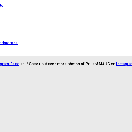
ts
Endmoräne
agram-Feed
an. / Check out even more photos of Priller&MAUG on
Instagra